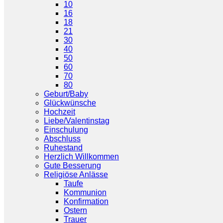
10
16
18
21
30
40
50
60
70
80
Geburt/Baby
Glückwünsche
Hochzeit
Liebe/Valentinstag
Einschulung
Abschluss
Ruhestand
Herzlich Willkommen
Gute Besserung
Religiöse Anlässe
Taufe
Kommunion
Konfirmation
Ostern
Trauer