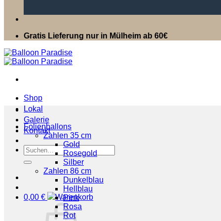
Gratis Lieferung nur in Mülheim ab 60€
Shop
Lokal
Galerie
Folienballons
Kontakt
Zahlen 35 cm
Gold
Suchen
Rosegold
nach:
Silber
Zahlen 86 cm
Dunkelblau
Hellblau
0,00
€
Pink
Rosa
Rot