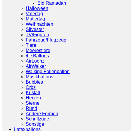
Eid Ramadan
Halloween
Vatertag
Muttertag
Weihnachten
Silvester
TV/Figuren
Fahrzeug/Flugzeug
Tiere
Meerestiere
4D Ballons
AirLoonz
AirWalker
Walking Folienballon
Musikballons
Bubbles
Orbz
Kristall
Herzen
Sterne
Rund
Andere Formen
Schriftzüge
Sonstige
Latexballons