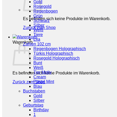
Gold
Rosegold
Regenbogen
Grün
Es befinden sich keine Produkte im Warenkorb.
Schwarz
Silber
Zurück zum Shop
Weiß
Tiere
Lila
Warenkorb
Zahlen 102 cm
Regenbogen Holographisch
Türkis Holographisch
Rosegold Holographisch
Bunt
Weiß
Tier Motiv
Es befinden sich keine Produkte im Warenkorb.
Cream
Pastel Mint
Zurück zum Shop
Blau
Buchstaben
Gold
Silber
Geburtstag
Birthday
1