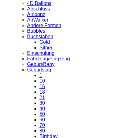
4D Ballons
Abschluss
Airloonz
AirWalker
Andere Formen
Bubbles
Buchstaben
Gold
Silber
Einschulung
Fahrzeug/Flugzeug
Geburt/Baby
Geburtstag
1
10
16
18
21
30
40
50
60
70
80
Birthday