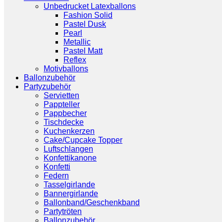
Unbedrucket Latexballons
Fashion Solid
Pastel Dusk
Pearl
Metallic
Pastel Matt
Reflex
Motivballons
Ballonzubehör
Partyzubehör
Servietten
Pappteller
Pappbecher
Tischdecke
Kuchenkerzen
Cake/Cupcake Topper
Luftschlangen
Konfettikanone
Konfetti
Federn
Tasselgirlande
Bannergirlande
Ballonband/Geschenkband
Partytröten
Ballonzubehör