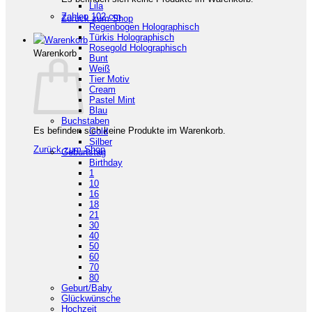
Lila
Zahlen 102 cm
Zurück zum Shop
Regenbogen Holographisch
Türkis Holographisch
Rosegold Holographisch
Warenkorb
Bunt
Weiß
Tier Motiv
Cream
Pastel Mint
Blau
Buchstaben
Es befinden sich keine Produkte im Warenkorb.
Gold
Silber
Zurück zum Shop
Geburtstag
Birthday
1
10
16
18
21
30
40
50
60
70
80
Geburt/Baby
Glückwünsche
Hochzeit