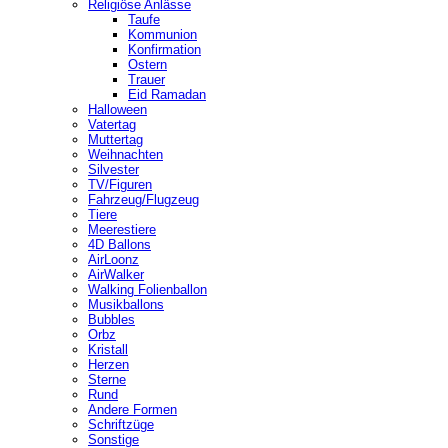
Religiöse Anlässe
Taufe
Kommunion
Konfirmation
Ostern
Trauer
Eid Ramadan
Halloween
Vatertag
Muttertag
Weihnachten
Silvester
TV/Figuren
Fahrzeug/Flugzeug
Tiere
Meerestiere
4D Ballons
AirLoonz
AirWalker
Walking Folienballon
Musikballons
Bubbles
Orbz
Kristall
Herzen
Sterne
Rund
Andere Formen
Schriftzüge
Sonstige