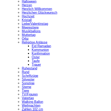
Halloween
Herzen
Herzlich Willkommen
Herzlichen Glückwunsch
Hochzeit
Kristall
Liebe/Valentinstag
Meerestiere
Musikballons
Muttertag
Orbz
Religiöse Anlässe
Eid Ramadan
Kommunion
Konfirmation
Oster
Taufe
Trauer
Ruhestand
Rund
Schriftzüge
Silvester
Sonstige
Sterne
Tiere
TV/Figuren
Vatertag
Walking Ballon
Weihnachten
Zahlen 102 cm