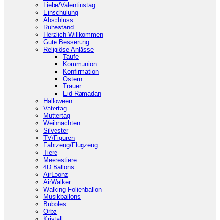
Liebe/Valentinstag
Einschulung
Abschluss
Ruhestand
Herzlich Willkommen
Gute Besserung
Religiöse Anlässe
Taufe
Kommunion
Konfirmation
Ostern
Trauer
Eid Ramadan
Halloween
Vatertag
Muttertag
Weihnachten
Silvester
TV/Figuren
Fahrzeug/Flugzeug
Tiere
Meerestiere
4D Ballons
AirLoonz
AirWalker
Walking Folienballon
Musikballons
Bubbles
Orbz
Kristall