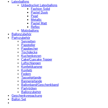
Latexballons
Unbedrucket Latexballons
Fashion Solid
Pastel Dusk
Pearl
Metallic
Pastel Matt
Reflex
Motivballons
Ballonzubehör
Partyzubehör
Servietten
Pappteller
Pappbecher
Tischdecke
Kuchenkerzen
Cake/Cupcake Topper
Luftschlangen
Konfettikanone
Konfetti
Federn
Tasselgirlande
Bannergirlande
Ballonband/Geschenkband
Partytröten
Ballonzubehör
Geschenkverpackung
Ballon Set