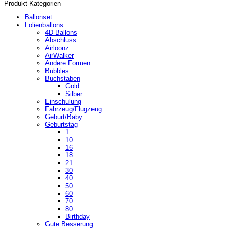
Produkt-Kategorien
Ballonset
Folienballons
4D Ballons
Abschluss
Airloonz
AirWalker
Andere Formen
Bubbles
Buchstaben
Gold
Silber
Einschulung
Fahrzeug/Flugzeug
Geburt/Baby
Geburtstag
1
10
16
18
21
30
40
50
60
70
80
Birthday
Gute Besserung