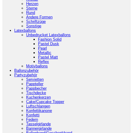
Herzen
Sterne
Rund
Andere Formen
Schriftzüge
Sonstige
Latexballons
Unbedrucket Latexballons
Fashion Solid
Pastel Dusk
Pearl
Metallic
Pastel Matt
Reflex
Motivballons
Ballonzubehör
Partyzubehör
Servietten
Pappteller
Pappbecher
Tischdecke
Kuchenkerzen
Cake/Cupcake Topper
Luftschlangen
Konfettikanone
Konfetti
Federn
Tasselgirlande
Bannergirlande
Ballonband/Geschenkband