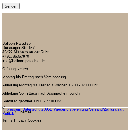
Balloon Paradise
Duisburger Str. 157
45479 Mülheim an der Ruhr
+491786057970
info@balloon-paradise.de
Öffnungszeiten:
Montag bis Freitag nach Vereinbarung
Abholung Montag bis Freitag zwischen 16:00 - 18:00 Uhr
Abholung Vormittags nach Absprache möglich
Samstag geöffnet 11:00 -14:00 Uhr
©
Impressum
Datenschutz
AGB
Wiederrufsbelehrung
Versand/Zahlungsart
2026 UX Themes
Kontakt
Terms
Privacy
Cookies