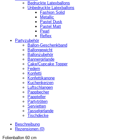
Bedruckte Latexballons
Unbedruckte Latexballons
Fashion Solid
Metallic
Pastel Dusk
Pastel Matt
Pearl
Reflex
Partyzubehör
Ballon-Geschenkband
Ballongewicht
Ballonzubehör
Bannergirlande
Cake/Cupcake Topper
Federn
Konfetti
Konfettikanone
Kuchenkerzen
Luftschlangen
Pappbecher
Pappteller
Partytröten
Servietten
Tasselgirlande
Tischdecke
Beschreibung
Rezensionen (0)
Folienballon 60 cm