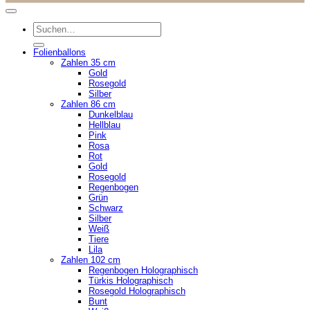
Suchen
nach:
Folienballons
Zahlen 35 cm
Gold
Rosegold
Silber
Zahlen 86 cm
Dunkelblau
Hellblau
Pink
Rosa
Rot
Gold
Rosegold
Regenbogen
Grün
Schwarz
Silber
Weiß
Tiere
Lila
Zahlen 102 cm
Regenbogen Holographisch
Türkis Holographisch
Rosegold Holographisch
Bunt