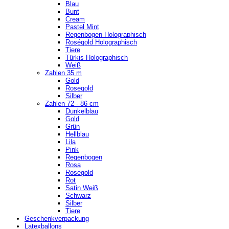
Blau
Bunt
Cream
Pastel Mint
Regenbogen Holographisch
Roségold Holographisch
Tiere
Türkis Holographisch
Weiß
Zahlen 35 m
Gold
Rosegold
Silber
Zahlen 72 - 86 cm
Dunkelblau
Gold
Grün
Hellblau
Lila
Pink
Regenbogen
Rosa
Rosegold
Rot
Satin Weiß
Schwarz
Silber
Tiere
Geschenkverpackung
Latexballons