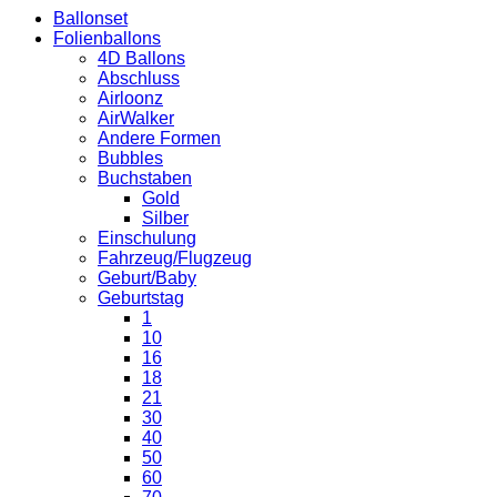
Ballonset
Folienballons
4D Ballons
Abschluss
Airloonz
AirWalker
Andere Formen
Bubbles
Buchstaben
Gold
Silber
Einschulung
Fahrzeug/Flugzeug
Geburt/Baby
Geburtstag
1
10
16
18
21
30
40
50
60