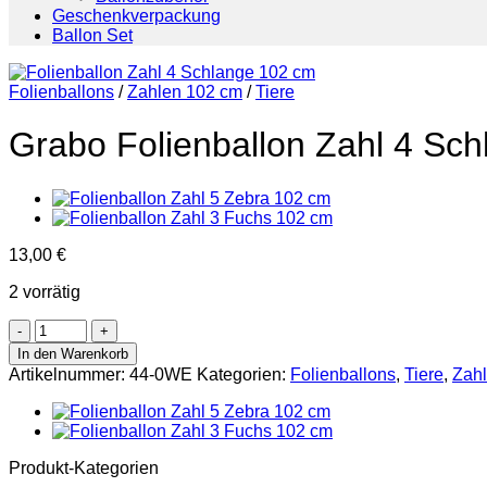
Geschenkverpackung
Ballon Set
Folienballons
/
Zahlen 102 cm
/
Tiere
Grabo Folienballon Zahl 4 Sc
13,00
€
2 vorrätig
Grabo
Folienballon
In den Warenkorb
Zahl
Artikelnummer:
44-0WE
Kategorien:
Folienballons
,
Tiere
,
Zah
4
Schlange
102
cm
Menge
Produkt-Kategorien