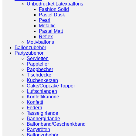
Unbedrucket Latexballons
Fashion Solid
Pastel Dusk
Pearl
Metallic
Pastel Matt
Reflex
Motivballons
Ballonzubehör
Partyzubehör
Servietten
Pappteller
Pappbecher
Tischdecke
Kuchenkerzen
Cake/Cupcake Topper
Luftschlangen
Konfettikanone
Konfetti
Federn
Tasselgirlande
Bannergirlande
Ballonband/Geschenkband
Partytröten
Ballonzubehör