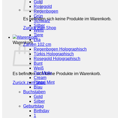
Gold
Rosegold
Regenbogen
Grün
Es befinden sich keine Produkte im Warenkorb.
Schwarz
Silber
Zurück zum Shop
Weiß
Tiere
Lila
Warenkorb
Zahlen 102 cm
Regenbogen Holographisch
Türkis Holographisch
Rosegold Holographisch
Bunt
Weiß
Tier Motiv
Es befinden sich keine Produkte im Warenkorb.
Cream
Pastel Mint
Zurück zum Shop
Blau
Buchstaben
Gold
Silber
Geburtstag
Birthday
1