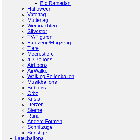
Eid Ramadan
Halloween
Vatertag
Muttertag
Weihnachten
Silvester
TV/Figuren
Fahrzeug/Flugzeug
Tiere
Meerestiere
4D Ballons
AirLoonz
AirWalker
Walking Folienballon
Musikballons
Bubbles
Orbz
Kristall
Herzen
Sterne
Rund
Andere Formen
Schriftzüge
Sonstige
Latexballons