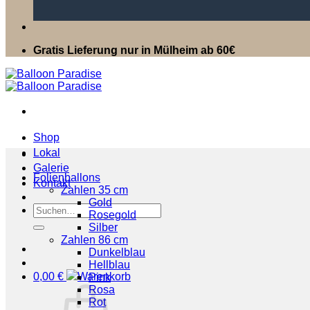
Gratis Lieferung nur in Mülheim ab 60€
Shop
Lokal
Galerie
Folienballons
Kontakt
Zahlen 35 cm
Gold
Suchen
Rosegold
nach:
Silber
Zahlen 86 cm
Dunkelblau
Hellblau
0,00
€
Pink
Rosa
Rot