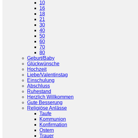
10
16
18
21
30
40
50
60
70
80
Geburt/Baby
Glückwünsche
Hochzeit
Liebe/Valentinstag
Einschulung
Abschluss
Ruhestand
Herzlich Willkommen
Gute Besserung
Religiöse Anlässe
Taufe
Kommunion
Konfirmation
Ostern
Trauer