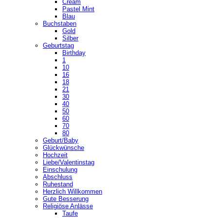
Cream
Pastel Mint
Blau
Buchstaben
Gold
Silber
Geburtstag
Birthday
1
10
16
18
21
30
40
50
60
70
80
Geburt/Baby
Glückwünsche
Hochzeit
Liebe/Valentinstag
Einschulung
Abschluss
Ruhestand
Herzlich Willkommen
Gute Besserung
Religiöse Anlässe
Taufe