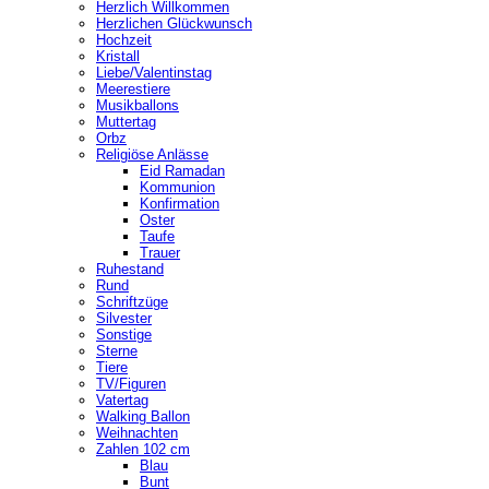
Herzlich Willkommen
Herzlichen Glückwunsch
Hochzeit
Kristall
Liebe/Valentinstag
Meerestiere
Musikballons
Muttertag
Orbz
Religiöse Anlässe
Eid Ramadan
Kommunion
Konfirmation
Oster
Taufe
Trauer
Ruhestand
Rund
Schriftzüge
Silvester
Sonstige
Sterne
Tiere
TV/Figuren
Vatertag
Walking Ballon
Weihnachten
Zahlen 102 cm
Blau
Bunt