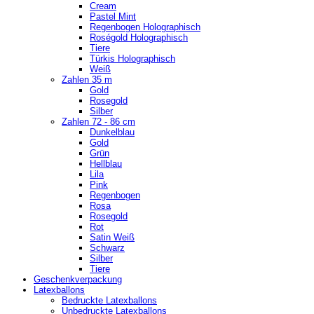
Cream
Pastel Mint
Regenbogen Holographisch
Roségold Holographisch
Tiere
Türkis Holographisch
Weiß
Zahlen 35 m
Gold
Rosegold
Silber
Zahlen 72 - 86 cm
Dunkelblau
Gold
Grün
Hellblau
Lila
Pink
Regenbogen
Rosa
Rosegold
Rot
Satin Weiß
Schwarz
Silber
Tiere
Geschenkverpackung
Latexballons
Bedruckte Latexballons
Unbedruckte Latexballons