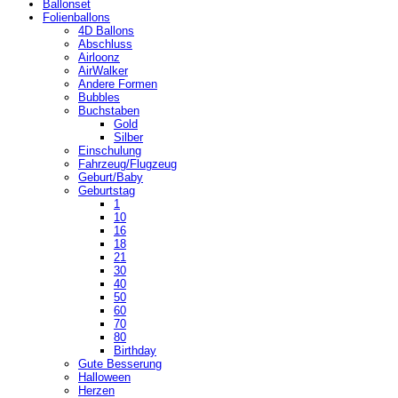
Ballonset
Folienballons
4D Ballons
Abschluss
Airloonz
AirWalker
Andere Formen
Bubbles
Buchstaben
Gold
Silber
Einschulung
Fahrzeug/Flugzeug
Geburt/Baby
Geburtstag
1
10
16
18
21
30
40
50
60
70
80
Birthday
Gute Besserung
Halloween
Herzen