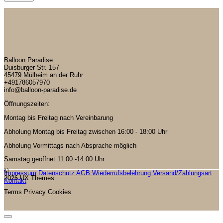
Balloon Paradise
Duisburger Str. 157
45479 Mülheim an der Ruhr
+491786057970
info@balloon-paradise.de
Öffnungszeiten:
Montag bis Freitag nach Vereinbarung
Abholung Montag bis Freitag zwischen 16:00 - 18:00 Uhr
Abholung Vormittags nach Absprache möglich
Samstag geöffnet 11:00 -14:00 Uhr
©
Impressum
Datenschutz
AGB
Wiederrufsbelehrung
Versand/Zahlungsart
2026 UX Themes
Kontakt
Terms
Privacy
Cookies