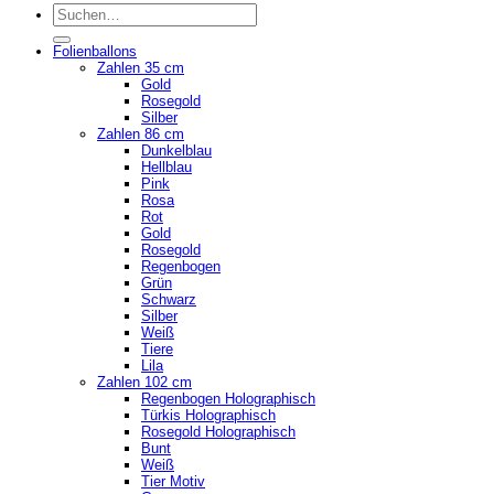
Suchen
nach:
Folienballons
Zahlen 35 cm
Gold
Rosegold
Silber
Zahlen 86 cm
Dunkelblau
Hellblau
Pink
Rosa
Rot
Gold
Rosegold
Regenbogen
Grün
Schwarz
Silber
Weiß
Tiere
Lila
Zahlen 102 cm
Regenbogen Holographisch
Türkis Holographisch
Rosegold Holographisch
Bunt
Weiß
Tier Motiv