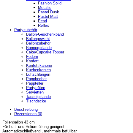
Fashion Solid
Metallic
Pastel Dusk
Pastel Matt
Pearl
Reflex
Partyzubehör
Ballon-Geschenkband
Ballongewicht
Ballonzubehör
Bannergirlande
Cake/Cupcake Topper
Federn
Konfetti
Konfettikanone
Kuchenkerzen
Luftschlangen
Pappbecher
Pappteller
Partytröten
Servietten
Tasselgirlande
Tischdecke
Beschreibung
Rezensionen (0)
Folienballon 43 cm
Für Luft- und Heliumfüllung geeignet.
Automatikschließventil, mehrmals befüllbar.