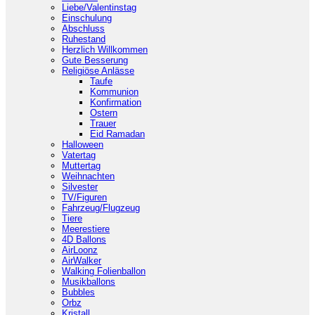
Liebe/Valentinstag
Einschulung
Abschluss
Ruhestand
Herzlich Willkommen
Gute Besserung
Religiöse Anlässe
Taufe
Kommunion
Konfirmation
Ostern
Trauer
Eid Ramadan
Halloween
Vatertag
Muttertag
Weihnachten
Silvester
TV/Figuren
Fahrzeug/Flugzeug
Tiere
Meerestiere
4D Ballons
AirLoonz
AirWalker
Walking Folienballon
Musikballons
Bubbles
Orbz
Kristall