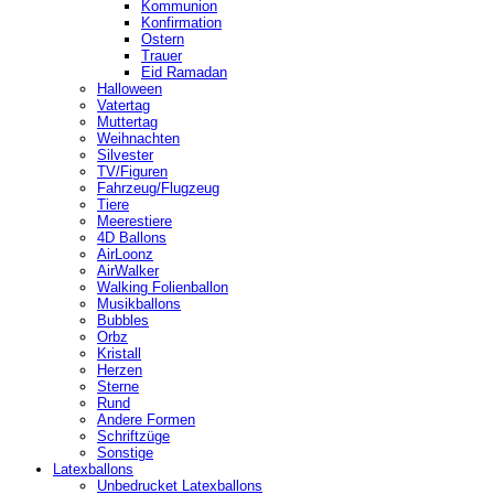
Kommunion
Konfirmation
Ostern
Trauer
Eid Ramadan
Halloween
Vatertag
Muttertag
Weihnachten
Silvester
TV/Figuren
Fahrzeug/Flugzeug
Tiere
Meerestiere
4D Ballons
AirLoonz
AirWalker
Walking Folienballon
Musikballons
Bubbles
Orbz
Kristall
Herzen
Sterne
Rund
Andere Formen
Schriftzüge
Sonstige
Latexballons
Unbedrucket Latexballons