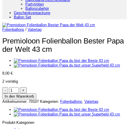
Partytröten
Ballonzubehör
Geschenkverpackung
Ballon Set
Folienballons
/
Vatertag
Premioloon Folienballon Bester Papa
der Welt 43 cm
8,00
€
2 vorrätig
Premioloon
Folienballon
In den Warenkorb
Bester
Artikelnummer:
70107
Kategorien:
Folienballons
,
Vatertag
Papa
der
Welt
43
cm
Produkt-Kategorien
Menge