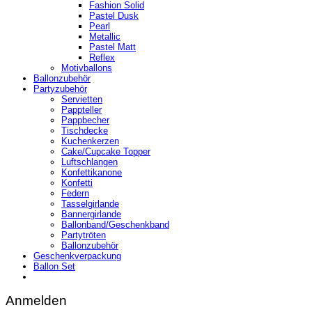
Fashion Solid
Pastel Dusk
Pearl
Metallic
Pastel Matt
Reflex
Motivballons
Ballonzubehör
Partyzubehör
Servietten
Pappteller
Pappbecher
Tischdecke
Kuchenkerzen
Cake/Cupcake Topper
Luftschlangen
Konfettikanone
Konfetti
Federn
Tasselgirlande
Bannergirlande
Ballonband/Geschenkband
Partytröten
Ballonzubehör
Geschenkverpackung
Ballon Set
Anmelden