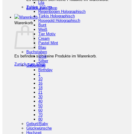
Lila
Zahlen 102 cm
Zurück zum Shop
Regenbogen Holographisch
Türkis Holographisch
Rosegold Holographisch
Warenkorb
Bunt
Weiß
Tier Motiv
Cream
Pastel Mint
Blau
Buchstaben
Es befinden sich keine Produkte im Warenkorb.
Gold
Silber
Zurück zum Shop
Geburtstag
Birthday
1
10
16
18
21
30
40
50
60
70
80
Geburt/Baby
Glückwünsche
Hochzeit