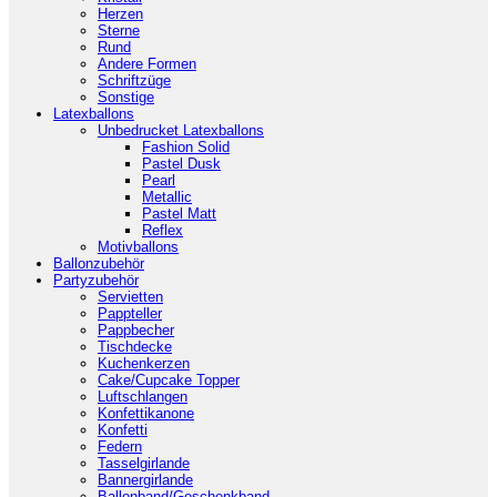
Herzen
Sterne
Rund
Andere Formen
Schriftzüge
Sonstige
Latexballons
Unbedrucket Latexballons
Fashion Solid
Pastel Dusk
Pearl
Metallic
Pastel Matt
Reflex
Motivballons
Ballonzubehör
Partyzubehör
Servietten
Pappteller
Pappbecher
Tischdecke
Kuchenkerzen
Cake/Cupcake Topper
Luftschlangen
Konfettikanone
Konfetti
Federn
Tasselgirlande
Bannergirlande
Ballonband/Geschenkband