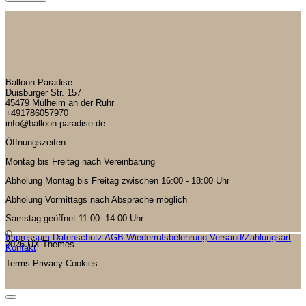
Balloon Paradise
Duisburger Str. 157
45479 Mülheim an der Ruhr
+491786057970
info@balloon-paradise.de
Öffnungszeiten:
Montag bis Freitag nach Vereinbarung
Abholung Montag bis Freitag zwischen 16:00 - 18:00 Uhr
Abholung Vormittags nach Absprache möglich
Samstag geöffnet 11:00 -14:00 Uhr
©
Impressum
Datenschutz
AGB
Wiederrufsbelehrung
Versand/Zahlungsart
2026 UX Themes
Kontakt
Terms
Privacy
Cookies