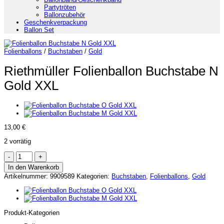
Partytröten
Ballonzubehör
Geschenkverpackung
Ballon Set
Folienballons
/
Buchstaben
/
Gold
Riethmüller Folienballon Buchstabe N
Gold XXL
13,00
€
2 vorrätig
Riethmüller
Folienballon
In den Warenkorb
Buchstabe
Artikelnummer:
9909589
Kategorien:
Buchstaben
,
Folienballons
,
Gold
N
Gold
XXL
Menge
Produkt-Kategorien