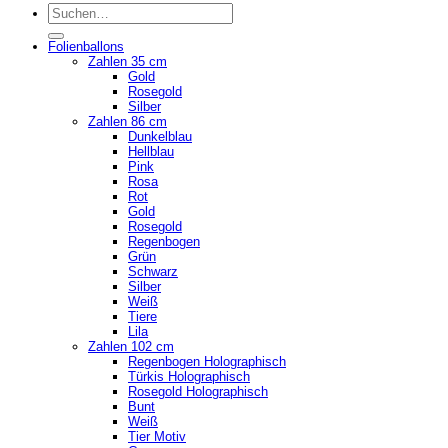
Suchen
nach:
Folienballons
Zahlen 35 cm
Gold
Rosegold
Silber
Zahlen 86 cm
Dunkelblau
Hellblau
Pink
Rosa
Rot
Gold
Rosegold
Regenbogen
Grün
Schwarz
Silber
Weiß
Tiere
Lila
Zahlen 102 cm
Regenbogen Holographisch
Türkis Holographisch
Rosegold Holographisch
Bunt
Weiß
Tier Motiv