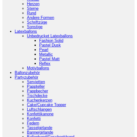
Herzen
Sterne
Rund
Andere Formen
Schriftzüge
Sonstige
Latexballons
Unbedrucket Latexballons
Fashion Solid
Pastel Dusk
Pearl
Metallic
Pastel Matt
Reflex
Motivballons
Ballonzubehör
Partyzubehör
Servietten
Pappteller
Pappbecher
Tischdecke
Kuchenkerzen
Cake/Cupcake Topper
Luftschlangen
Konfettikanone
Konfetti
Federn
Tasselgirlande
Bannergirlande
Ballonband/Geschenkband