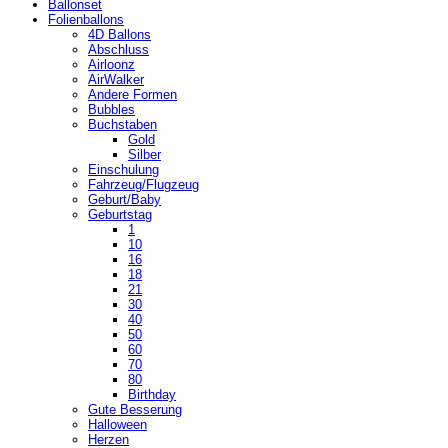
Ballonset
Folienballons
4D Ballons
Abschluss
Airloonz
AirWalker
Andere Formen
Bubbles
Buchstaben
Gold
Silber
Einschulung
Fahrzeug/Flugzeug
Geburt/Baby
Geburtstag
1
10
16
18
21
30
40
50
60
70
80
Birthday
Gute Besserung
Halloween
Herzen