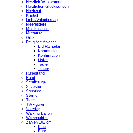
Herzlich Willkommen
Herzlichen Glückwunsch
Hochzeit
Kristall
Liebe/Valentinstag
Meerestiere
Musikballons
Muttertag
Orbz
Religiöse Anlässe
Eid Ramadan
Kommunion
Konfirmation
Oster
Taufe
Trauer
Ruhestand
Rund
Schriftzüge
Silvester
Sonstige
Sterne
Tiere
TV/Figuren
Vatertag
Walking Ballon
Weihnachten
Zahlen 102 cm
Blau
Bunt