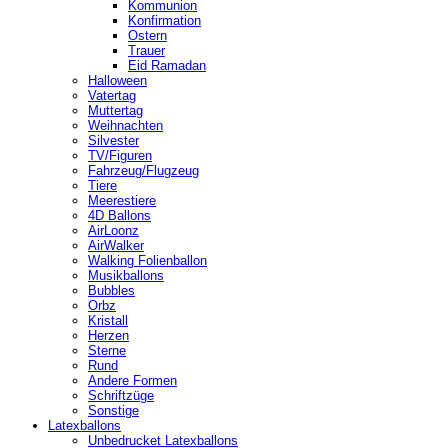
Kommunion
Konfirmation
Ostern
Trauer
Eid Ramadan
Halloween
Vatertag
Muttertag
Weihnachten
Silvester
TV/Figuren
Fahrzeug/Flugzeug
Tiere
Meerestiere
4D Ballons
AirLoonz
AirWalker
Walking Folienballon
Musikballons
Bubbles
Orbz
Kristall
Herzen
Sterne
Rund
Andere Formen
Schriftzüge
Sonstige
Latexballons
Unbedrucket Latexballons