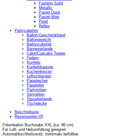
Fashion Solid
Metallic
Pastel Dusk
Pastel Matt
Pearl
Reflex
Partyzubehör
Ballon-Geschenkband
Ballongewicht
Ballonzubehör
Bannergirlande
Cake/Cupcake Topper
Federn
Konfetti
Konfettikanone
Kuchenkerzen
Luftschlangen
Pappbecher
Pappteller
Partytröten
Servietten
Tasselgirlande
Tischdecke
Beschreibung
Rezensionen (0)
Folienballon Buchstabe XXL (ca. 86 cm)
Für Luft- und Heliumfüllung geeignet
Automatikschließventil, mehrmals befüllbar.