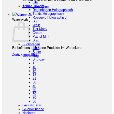
Lila
Zahlen 102 cm
Zurück zum Shop
Regenbogen Holographisch
Türkis Holographisch
Rosegold Holographisch
Warenkorb
Bunt
Weiß
Tier Motiv
Cream
Pastel Mint
Blau
Buchstaben
Es befinden sich keine Produkte im Warenkorb.
Gold
Silber
Zurück zum Shop
Geburtstag
Birthday
1
10
16
18
21
30
40
50
60
70
80
Geburt/Baby
Glückwünsche
Hochzeit