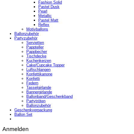
Fashion Solid
Pastel Dusk
Pearl
Metallic
Pastel Matt
Reflex
Motivballons
Ballonzubehör
Partyzubehör
Servietten
Pappteller
Pappbecher
Tischdecke
Kuchenkerzen
Cake/Cupcake Topper
Luftschlangen
Konfettikanone
Konfetti
Federn
Tasselgirlande
Bannergirlande
Ballonband/Geschenkband
Partytröten
Ballonzubehör
Geschenkverpackung
Ballon Set
Anmelden