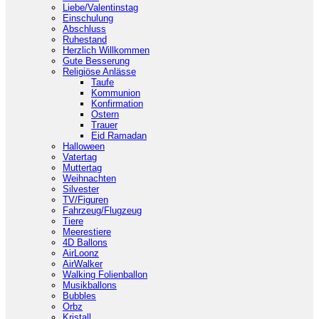
Liebe/Valentinstag
Einschulung
Abschluss
Ruhestand
Herzlich Willkommen
Gute Besserung
Religiöse Anlässe
Taufe
Kommunion
Konfirmation
Ostern
Trauer
Eid Ramadan
Halloween
Vatertag
Muttertag
Weihnachten
Silvester
TV/Figuren
Fahrzeug/Flugzeug
Tiere
Meerestiere
4D Ballons
AirLoonz
AirWalker
Walking Folienballon
Musikballons
Bubbles
Orbz
Kristall