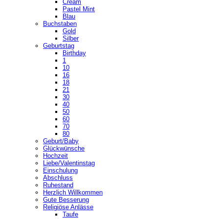
Cream
Pastel Mint
Blau
Buchstaben
Gold
Silber
Geburtstag
Birthday
1
10
16
18
21
30
40
50
60
70
80
Geburt/Baby
Glückwünsche
Hochzeit
Liebe/Valentinstag
Einschulung
Abschluss
Ruhestand
Herzlich Willkommen
Gute Besserung
Religiöse Anlässe
Taufe