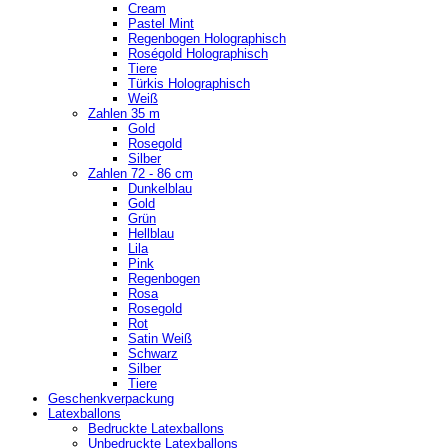
Cream
Pastel Mint
Regenbogen Holographisch
Roségold Holographisch
Tiere
Türkis Holographisch
Weiß
Zahlen 35 m
Gold
Rosegold
Silber
Zahlen 72 - 86 cm
Dunkelblau
Gold
Grün
Hellblau
Lila
Pink
Regenbogen
Rosa
Rosegold
Rot
Satin Weiß
Schwarz
Silber
Tiere
Geschenkverpackung
Latexballons
Bedruckte Latexballons
Unbedruckte Latexballons