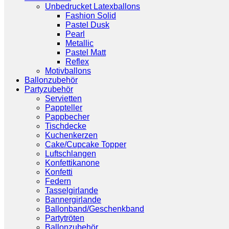
Unbedrucket Latexballons
Fashion Solid
Pastel Dusk
Pearl
Metallic
Pastel Matt
Reflex
Motivballons
Ballonzubehör
Partyzubehör
Servietten
Pappteller
Pappbecher
Tischdecke
Kuchenkerzen
Cake/Cupcake Topper
Luftschlangen
Konfettikanone
Konfetti
Federn
Tasselgirlande
Bannergirlande
Ballonband/Geschenkband
Partytröten
Ballonzubehör