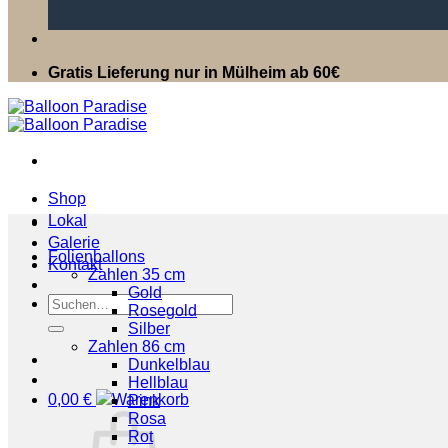
Gratis Lieferung nur in Mülheim ab 60€
Shop
Lokal
Galerie
Folienballons
Kontakt
Zahlen 35 cm
Gold
Suchen
Rosegold
nach:
Silber
Zahlen 86 cm
Dunkelblau
Hellblau
0,00
€
Pink
Rosa
Rot