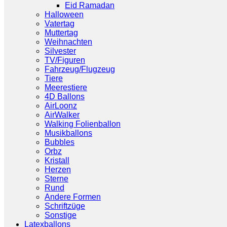
Eid Ramadan
Halloween
Vatertag
Muttertag
Weihnachten
Silvester
TV/Figuren
Fahrzeug/Flugzeug
Tiere
Meerestiere
4D Ballons
AirLoonz
AirWalker
Walking Folienballon
Musikballons
Bubbles
Orbz
Kristall
Herzen
Sterne
Rund
Andere Formen
Schriftzüge
Sonstige
Latexballons