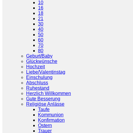
10
16
18
21
30
40
50
60
70
80
Geburt/Baby
Glückwünsche
Hochzeit
Liebe/Valentinstag
Einschulung
Abschluss
Ruhestand
Herzlich Willkommen
Gute Besserung
Religiöse Anlässe
Taufe
Kommunion
Konfirmation
Ostern
Trauer