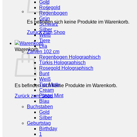
Gold
Rosegold
Regenbogen
Grün
Es befinden sich keine Produkte im Warenkorb.
Schwarz
Silber
Zurück zum Shop
Weiß
Tiere
Lila
Warenkorb
Zahlen 102 cm
Regenbogen Holographisch
Türkis Holographisch
Rosegold Holographisch
Bunt
Weiß
Tier Motiv
Es befinden sich keine Produkte im Warenkorb.
Cream
Pastel Mint
Zurück zum Shop
Blau
Buchstaben
Gold
Silber
Geburtstag
Birthday
1