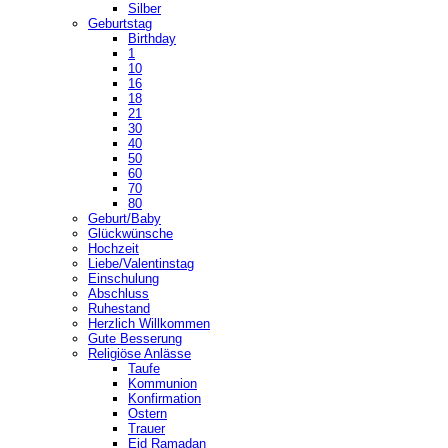
Silber
Geburtstag
Birthday
1
10
16
18
21
30
40
50
60
70
80
Geburt/Baby
Glückwünsche
Hochzeit
Liebe/Valentinstag
Einschulung
Abschluss
Ruhestand
Herzlich Willkommen
Gute Besserung
Religiöse Anlässe
Taufe
Kommunion
Konfirmation
Ostern
Trauer
Eid Ramadan