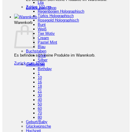
Lila
Zahlen 102 cm
Zurück zum Shop
Regenbogen Holographisch
Türkis Holographisch
Rosegold Holographisch
Warenkorb
Bunt
Weiß
Tier Motiv
Cream
Pastel Mint
Blau
Buchstaben
Es befinden sich keine Produkte im Warenkorb.
Gold
Silber
Zurück zum Shop
Geburtstag
Birthday
1
10
16
18
21
30
40
50
60
70
80
Geburt/Baby
Glückwünsche
Hochzeit