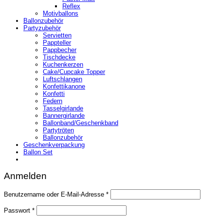
Reflex
Motivballons
Ballonzubehör
Partyzubehör
Servietten
Pappteller
Pappbecher
Tischdecke
Kuchenkerzen
Cake/Cupcake Topper
Luftschlangen
Konfettikanone
Konfetti
Federn
Tasselgirlande
Bannergirlande
Ballonband/Geschenkband
Partytröten
Ballonzubehör
Geschenkverpackung
Ballon Set
Anmelden
Erforderlich
Benutzername oder E-Mail-Adresse
*
Erforderlich
Passwort
*