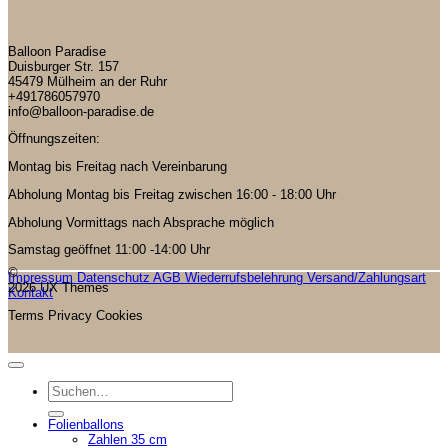
Balloon Paradise
Duisburger Str. 157
45479 Mülheim an der Ruhr
+491786057970
info@balloon-paradise.de
Öffnungszeiten:
Montag bis Freitag nach Vereinbarung
Abholung Montag bis Freitag zwischen 16:00 - 18:00 Uhr
Abholung Vormittags nach Absprache möglich
Samstag geöffnet 11:00 -14:00 Uhr
©
Impressum
Datenschutz
AGB
Wiederrufsbelehrung
Versand/Zahlungsart
2026 UX Themes
Kontakt
Terms
Privacy
Cookies
Suchen
nach:
Folienballons
Zahlen 35 cm