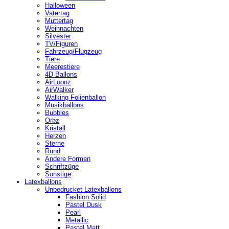
Halloween
Vatertag
Muttertag
Weihnachten
Silvester
TV/Figuren
Fahrzeug/Flugzeug
Tiere
Meerestiere
4D Ballons
AirLoonz
AirWalker
Walking Folienballon
Musikballons
Bubbles
Orbz
Kristall
Herzen
Sterne
Rund
Andere Formen
Schriftzüge
Sonstige
Latexballons
Unbedrucket Latexballons
Fashion Solid
Pastel Dusk
Pearl
Metallic
Pastel Matt