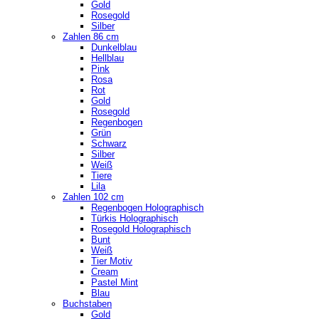
Gold
Rosegold
Silber
Zahlen 86 cm
Dunkelblau
Hellblau
Pink
Rosa
Rot
Gold
Rosegold
Regenbogen
Grün
Schwarz
Silber
Weiß
Tiere
Lila
Zahlen 102 cm
Regenbogen Holographisch
Türkis Holographisch
Rosegold Holographisch
Bunt
Weiß
Tier Motiv
Cream
Pastel Mint
Blau
Buchstaben
Gold