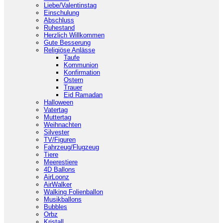
Liebe/Valentinstag
Einschulung
Abschluss
Ruhestand
Herzlich Willkommen
Gute Besserung
Religiöse Anlässe
Taufe
Kommunion
Konfirmation
Ostern
Trauer
Eid Ramadan
Halloween
Vatertag
Muttertag
Weihnachten
Silvester
TV/Figuren
Fahrzeug/Flugzeug
Tiere
Meerestiere
4D Ballons
AirLoonz
AirWalker
Walking Folienballon
Musikballons
Bubbles
Orbz
Kristall