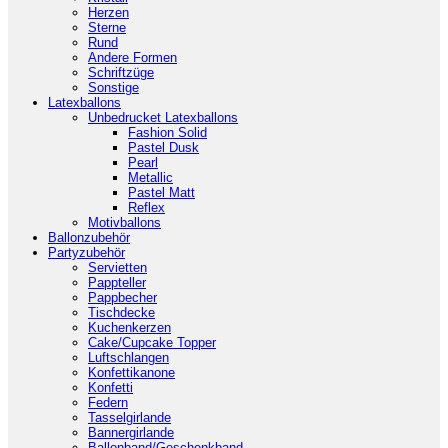
Herzen
Sterne
Rund
Andere Formen
Schriftzüge
Sonstige
Latexballons
Unbedrucket Latexballons
Fashion Solid
Pastel Dusk
Pearl
Metallic
Pastel Matt
Reflex
Motivballons
Ballonzubehör
Partyzubehör
Servietten
Pappteller
Pappbecher
Tischdecke
Kuchenkerzen
Cake/Cupcake Topper
Luftschlangen
Konfettikanone
Konfetti
Federn
Tasselgirlande
Bannergirlande
Ballonband/Geschenkband