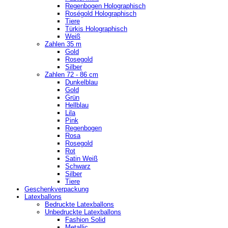
Regenbogen Holographisch
Roségold Holographisch
Tiere
Türkis Holographisch
Weiß
Zahlen 35 m
Gold
Rosegold
Silber
Zahlen 72 - 86 cm
Dunkelblau
Gold
Grün
Hellblau
Lila
Pink
Regenbogen
Rosa
Rosegold
Rot
Satin Weiß
Schwarz
Silber
Tiere
Geschenkverpackung
Latexballons
Bedruckte Latexballons
Unbedruckte Latexballons
Fashion Solid
Metallic