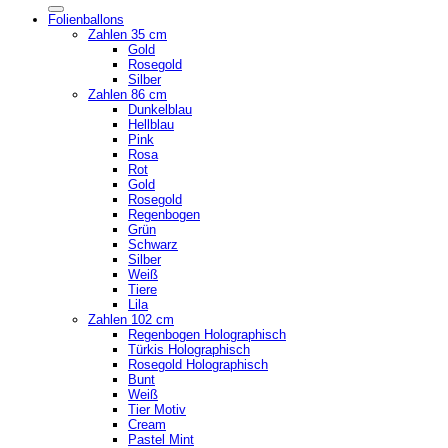
Folienballons
Zahlen 35 cm
Gold
Rosegold
Silber
Zahlen 86 cm
Dunkelblau
Hellblau
Pink
Rosa
Rot
Gold
Rosegold
Regenbogen
Grün
Schwarz
Silber
Weiß
Tiere
Lila
Zahlen 102 cm
Regenbogen Holographisch
Türkis Holographisch
Rosegold Holographisch
Bunt
Weiß
Tier Motiv
Cream
Pastel Mint