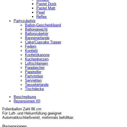
Pastel Dusk
Pastel Matt
Pearl
Reflex
Partyzubehör
Ballon-Geschenkband
Ballongewicht
Ballonzubehör
Bannergirlande
Cake/Cupcake Topper
Federn
Konfetti
Konfettikanone
Kuchenkerzen
Luftschlangen
Pappbecher
Pappteller
Partytröten
Servietten
Tasselgirlande
Tischdecke
Beschreibung
Rezensionen (0)
Folienballon Zahl 86 cm
Für Luft- und Heliumfüllung geeignet
Automatikschließventil, mehrmals befüllbar.
Rezensionen