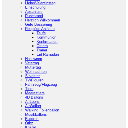
Liebe/Valentinstag
Einschulung
Abschluss
Ruhestand
Herzlich Willkommen
Gute Besserung
Religiöse Anlässe
Taufe
Kommunion
Konfirmation
Ostern
Trauer
Eid Ramadan
Halloween
Vatertag
Muttertag
Weihnachten
Silvester
TV/Figuren
Fahrzeug/Flugzeug
Tiere
Meerestiere
4D Ballons
AirLoonz
AirWalker
Walking Folienballon
Musikballons
Bubbles
Orbz
Kristall