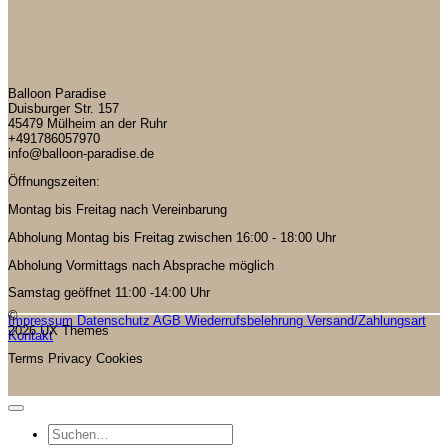
Balloon Paradise
Duisburger Str. 157
45479 Mülheim an der Ruhr
+491786057970
info@balloon-paradise.de
Öffnungszeiten:
Montag bis Freitag nach Vereinbarung
Abholung Montag bis Freitag zwischen 16:00 - 18:00 Uhr
Abholung Vormittags nach Absprache möglich
Samstag geöffnet 11:00 -14:00 Uhr
©
Impressum
Datenschutz
AGB
Wiederrufsbelehrung
Versand/Zahlungsart
2026 UX Themes
Kontakt
Terms
Privacy
Cookies
Suchen
nach: