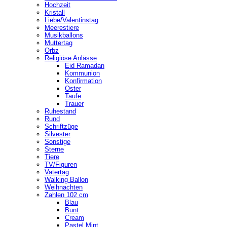
Hochzeit
Kristall
Liebe/Valentinstag
Meerestiere
Musikballons
Muttertag
Orbz
Religiöse Anlässe
Eid Ramadan
Kommunion
Konfirmation
Oster
Taufe
Trauer
Ruhestand
Rund
Schriftzüge
Silvester
Sonstige
Sterne
Tiere
TV/Figuren
Vatertag
Walking Ballon
Weihnachten
Zahlen 102 cm
Blau
Bunt
Cream
Pastel Mint