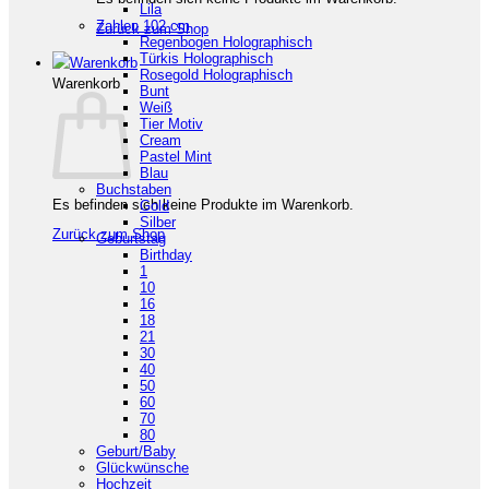
Lila
Zahlen 102 cm
Zurück zum Shop
Regenbogen Holographisch
Türkis Holographisch
Rosegold Holographisch
Warenkorb
Bunt
Weiß
Tier Motiv
Cream
Pastel Mint
Blau
Buchstaben
Es befinden sich keine Produkte im Warenkorb.
Gold
Silber
Zurück zum Shop
Geburtstag
Birthday
1
10
16
18
21
30
40
50
60
70
80
Geburt/Baby
Glückwünsche
Hochzeit