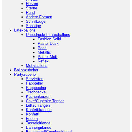
Herzen
Sterne
Rund
Andere Formen
Schriftzüge
Sonstige
Latexballons
Unbedrucket Latexballons
Fashion Solid
Pastel Dusk
Pearl
Metallic
Pastel Matt
Reflex
Motivballons
Ballonzubehör
Partyzubehör
Servietten
Pappteller
Pappbecher
Tischdecke
Kuchenkerzen
Cake/Cupcake Topper
Luftschlangen
Konfettikanone
Konfetti
Federn
Tasselgirlande
Bannergirlande
Ballonband/Geschenkband