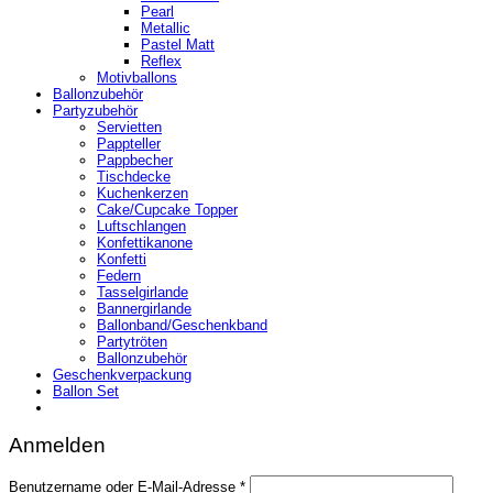
Pearl
Metallic
Pastel Matt
Reflex
Motivballons
Ballonzubehör
Partyzubehör
Servietten
Pappteller
Pappbecher
Tischdecke
Kuchenkerzen
Cake/Cupcake Topper
Luftschlangen
Konfettikanone
Konfetti
Federn
Tasselgirlande
Bannergirlande
Ballonband/Geschenkband
Partytröten
Ballonzubehör
Geschenkverpackung
Ballon Set
Anmelden
Erforderlich
Benutzername oder E-Mail-Adresse
*