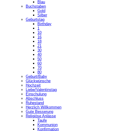
Blau
Buchstaben
Gold
Silber
Geburtstag
Birthday
1
10
16
18
21
30
40
50
60
70
80
Geburt/Baby
Glückwünsche
Hochzeit
Liebe/Valentinstag
Einschulung
Abschluss
Ruhestand
Herzlich Willkommen
Gute Besserung
Religiöse Anlässe
Taufe
Kommunion
Konfirmation