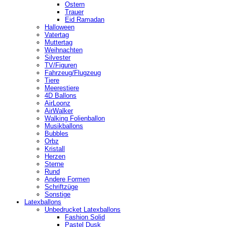
Ostern
Trauer
Eid Ramadan
Halloween
Vatertag
Muttertag
Weihnachten
Silvester
TV/Figuren
Fahrzeug/Flugzeug
Tiere
Meerestiere
4D Ballons
AirLoonz
AirWalker
Walking Folienballon
Musikballons
Bubbles
Orbz
Kristall
Herzen
Sterne
Rund
Andere Formen
Schriftzüge
Sonstige
Latexballons
Unbedrucket Latexballons
Fashion Solid
Pastel Dusk