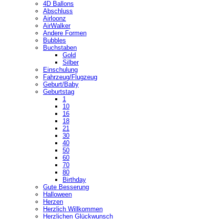
4D Ballons
Abschluss
Airloonz
AirWalker
Andere Formen
Bubbles
Buchstaben
Gold
Silber
Einschulung
Fahrzeug/Flugzeug
Geburt/Baby
Geburtstag
1
10
16
18
21
30
40
50
60
70
80
Birthday
Gute Besserung
Halloween
Herzen
Herzlich Willkommen
Herzlichen Glückwunsch